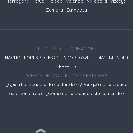
·
Tarragona
·
Teruel
·
Toledo
·
Valencia
·
Valladolid
·
Vizcaya
·
Zamora
·
Zaragoza
FUENTES DE INFORMACIÓN:
NACHO FLORES 3D
·
MODELADO 3D (WIKIPEDIA)
·
BLENDER
·
FREE 3D
ACERCA DEL CONTENIDO DE ESTA WEB:
¿Quién ha creado este contenido?
·
¿Por qué se ha creado
este contenido?
·
¿Cómo se ha creado este contenido?