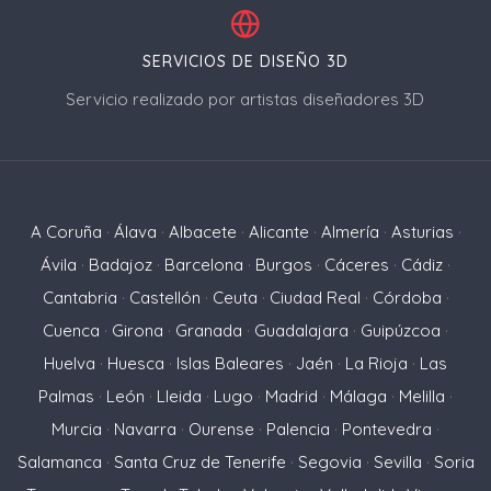
SERVICIOS DE DISEÑO 3D
Servicio realizado por artistas diseñadores 3D
A Coruña
·
Álava
·
Albacete
·
Alicante
·
Almería
·
Asturias
·
Ávila
·
Badajoz
·
Barcelona
·
Burgos
·
Cáceres
·
Cádiz
·
Cantabria
·
Castellón
·
Ceuta
·
Ciudad Real
·
Córdoba
·
Cuenca
·
Girona
·
Granada
·
Guadalajara
·
Guipúzcoa
·
Huelva
·
Huesca
·
Islas Baleares
·
Jaén
·
La Rioja
·
Las
Palmas
·
León
·
Lleida
·
Lugo
·
Madrid
·
Málaga
·
Melilla
·
Murcia
·
Navarra
·
Ourense
·
Palencia
·
Pontevedra
·
Salamanca
·
Santa Cruz de Tenerife
·
Segovia
·
Sevilla
·
Soria