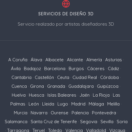
SERVICIOS DE DISEÑO 3D
Servicio realizado por artistas diseñadores 3D
A Coruña
·
Álava
·
Albacete
·
Alicante
·
Almería
·
Asturias
·
Ávila
·
Badajoz
·
Barcelona
·
Burgos
·
Cáceres
·
Cádiz
·
Cantabria
·
Castellón
·
Ceuta
·
Ciudad Real
·
Córdoba
·
Cuenca
·
Girona
·
Granada
·
Guadalajara
·
Guipúzcoa
·
Huelva
·
Huesca
·
Islas Baleares
·
Jaén
·
La Rioja
·
Las
Palmas
·
León
·
Lleida
·
Lugo
·
Madrid
·
Málaga
·
Melilla
·
Murcia
·
Navarra
·
Ourense
·
Palencia
·
Pontevedra
·
Salamanca
·
Santa Cruz de Tenerife
·
Segovia
·
Sevilla
·
Soria
·
Tarragona
·
Teruel
·
Toledo
·
Valencia
·
Valladolid
·
Vizcaya
·