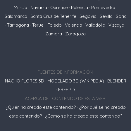
Murcia
·
Navarra
·
Ourense
·
Palencia
·
Pontevedra
·
Salamanca
·
Santa Cruz de Tenerife
·
Segovia
·
Sevilla
·
Soria
·
Tarragona
·
Teruel
·
Toledo
·
Valencia
·
Valladolid
·
Vizcaya
·
Zamora
·
Zaragoza
FUENTES DE INFORMACIÓN:
NACHO FLORES 3D
·
MODELADO 3D (WIKIPEDIA)
·
BLENDER
·
FREE 3D
ACERCA DEL CONTENIDO DE ESTA WEB:
¿Quién ha creado este contenido?
·
¿Por qué se ha creado
este contenido?
·
¿Cómo se ha creado este contenido?