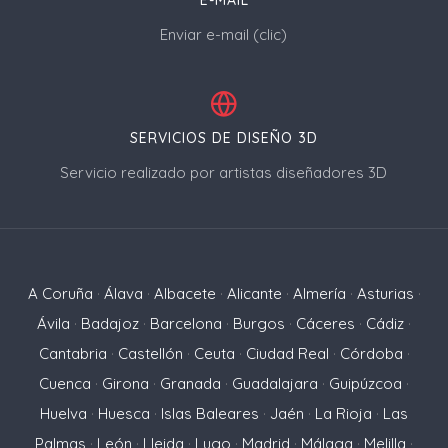
E-MAIL
Enviar e-mail (clic)
SERVICIOS DE DISEÑO 3D
Servicio realizado por artistas diseñadores 3D
A Coruña
·
Álava
·
Albacete
·
Alicante
·
Almería
·
Asturias
·
Ávila
·
Badajoz
·
Barcelona
·
Burgos
·
Cáceres
·
Cádiz
·
Cantabria
·
Castellón
·
Ceuta
·
Ciudad Real
·
Córdoba
·
Cuenca
·
Girona
·
Granada
·
Guadalajara
·
Guipúzcoa
·
Huelva
·
Huesca
·
Islas Baleares
·
Jaén
·
La Rioja
·
Las
Palmas
·
León
·
Lleida
·
Lugo
·
Madrid
·
Málaga
·
Melilla
·