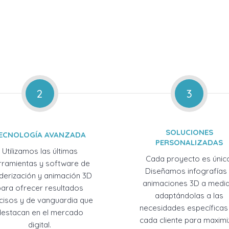
2
3
SOLUCIONES
ECNOLOGÍA AVANZADA
PERSONALIZADAS
Utilizamos las últimas
Cada proyecto es únic
rramientas y software de
Diseñamos infografías
derización y animación 3D
animaciones 3D a medid
para ofrecer resultados
adaptándolas a las
cisos y de vanguardia que
necesidades específicas
destacan en el mercado
cada cliente para maximi
digital.