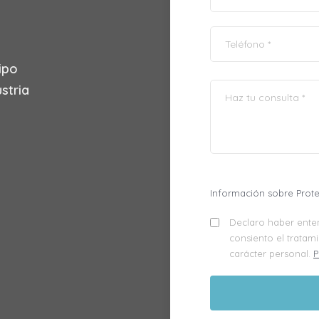
ipo
stria
Información sobre Prot
Declaro haber enten
consiento el tratam
carácter personal.
P