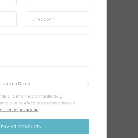
ección de Datos
dido la información facilitada y
iento que se efectuará de mis datos de
olítica de privacidad
.