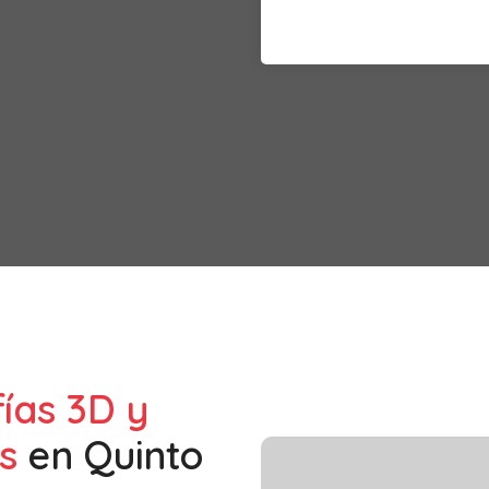
fías 3D y
s
en
Quinto