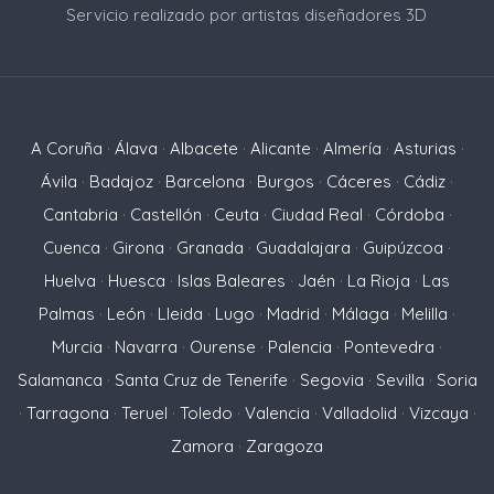
Servicio realizado por artistas diseñadores 3D
A Coruña
·
Álava
·
Albacete
·
Alicante
·
Almería
·
Asturias
·
Ávila
·
Badajoz
·
Barcelona
·
Burgos
·
Cáceres
·
Cádiz
·
Cantabria
·
Castellón
·
Ceuta
·
Ciudad Real
·
Córdoba
·
Cuenca
·
Girona
·
Granada
·
Guadalajara
·
Guipúzcoa
·
Huelva
·
Huesca
·
Islas Baleares
·
Jaén
·
La Rioja
·
Las
Palmas
·
León
·
Lleida
·
Lugo
·
Madrid
·
Málaga
·
Melilla
·
Murcia
·
Navarra
·
Ourense
·
Palencia
·
Pontevedra
·
Salamanca
·
Santa Cruz de Tenerife
·
Segovia
·
Sevilla
·
Soria
·
Tarragona
·
Teruel
·
Toledo
·
Valencia
·
Valladolid
·
Vizcaya
·
Zamora
·
Zaragoza