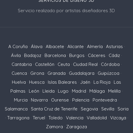
SERVICIOS DE DISEÑO 3D
Servicio realizado por artistas diseñadores 3D
A Coruña
·
Álava
·
Albacete
·
Alicante
·
Almería
·
Asturias
·
Ávila
·
Badajoz
·
Barcelona
·
Burgos
·
Cáceres
·
Cádiz
·
Cantabria
·
Castellón
·
Ceuta
·
Ciudad Real
·
Córdoba
·
Cuenca
·
Girona
·
Granada
·
Guadalajara
·
Guipúzcoa
·
Huelva
·
Huesca
·
Islas Baleares
·
Jaén
·
La Rioja
·
Las
Palmas
·
León
·
Lleida
·
Lugo
·
Madrid
·
Málaga
·
Melilla
·
Murcia
·
Navarra
·
Ourense
·
Palencia
·
Pontevedra
·
Salamanca
·
Santa Cruz de Tenerife
·
Segovia
·
Sevilla
·
Soria
·
Tarragona
·
Teruel
·
Toledo
·
Valencia
·
Valladolid
·
Vizcaya
·
Zamora
·
Zaragoza