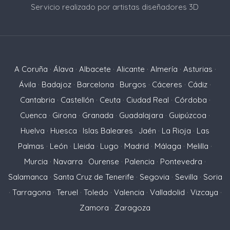
Servicio realizado por artistas diseñadores 3D
A Coruña
·
Álava
·
Albacete
·
Alicante
·
Almería
·
Asturias
·
Ávila
·
Badajoz
·
Barcelona
·
Burgos
·
Cáceres
·
Cádiz
·
Cantabria
·
Castellón
·
Ceuta
·
Ciudad Real
·
Córdoba
·
Cuenca
·
Girona
·
Granada
·
Guadalajara
·
Guipúzcoa
·
Huelva
·
Huesca
·
Islas Baleares
·
Jaén
·
La Rioja
·
Las
Palmas
·
León
·
Lleida
·
Lugo
·
Madrid
·
Málaga
·
Melilla
·
Murcia
·
Navarra
·
Ourense
·
Palencia
·
Pontevedra
·
Salamanca
·
Santa Cruz de Tenerife
·
Segovia
·
Sevilla
·
Soria
·
Tarragona
·
Teruel
·
Toledo
·
Valencia
·
Valladolid
·
Vizcaya
·
Zamora
·
Zaragoza