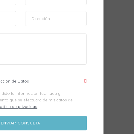
ección de Datos
dido la información facilitada y
iento que se efectuará de mis datos de
olítica de privacidad
.