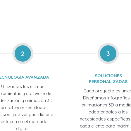
2
3
SOLUCIONES
ECNOLOGÍA AVANZADA
PERSONALIZADAS
Utilizamos las últimas
Cada proyecto es únic
rramientas y software de
Diseñamos infografías
derización y animación 3D
animaciones 3D a medid
para ofrecer resultados
adaptándolas a las
cisos y de vanguardia que
necesidades específicas
destacan en el mercado
cada cliente para maximi
digital.