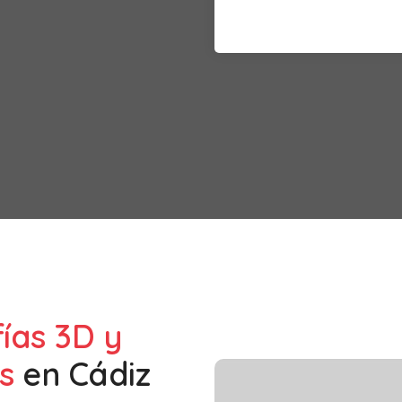
fías 3D y
s
en
Cádiz