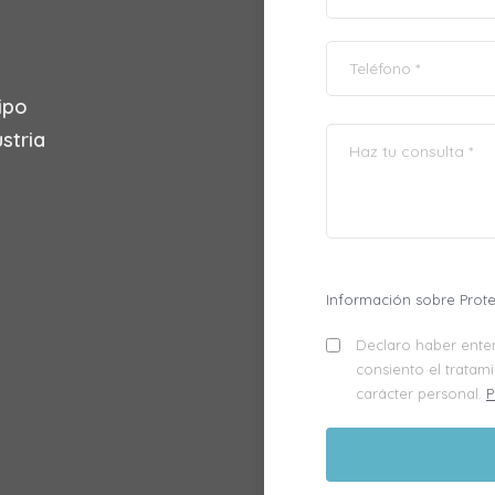
ipo
stria
Información sobre Prot
Declaro haber enten
consiento el tratam
carácter personal.
P