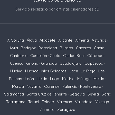
SERVICIOS DE DISEÑO 3D
Servicio realizado por artistas diseñadores 3D
A Coruña
·
Álava
·
Albacete
·
Alicante
·
Almería
·
Asturias
·
Ávila
·
Badajoz
·
Barcelona
·
Burgos
·
Cáceres
·
Cádiz
·
Cantabria
·
Castellón
·
Ceuta
·
Ciudad Real
·
Córdoba
·
Cuenca
·
Girona
·
Granada
·
Guadalajara
·
Guipúzcoa
·
Huelva
·
Huesca
·
Islas Baleares
·
Jaén
·
La Rioja
·
Las
Palmas
·
León
·
Lleida
·
Lugo
·
Madrid
·
Málaga
·
Melilla
·
Murcia
·
Navarra
·
Ourense
·
Palencia
·
Pontevedra
·
Salamanca
·
Santa Cruz de Tenerife
·
Segovia
·
Sevilla
·
Soria
·
Tarragona
·
Teruel
·
Toledo
·
Valencia
·
Valladolid
·
Vizcaya
·
Zamora
·
Zaragoza