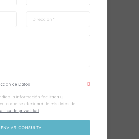
ección de Datos
dido la información facilitada y
iento que se efectuará de mis datos de
olítica de privacidad
.