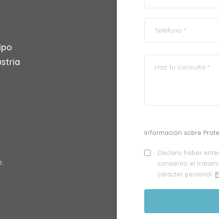
ipo
stria
Información sobre Prot
Declaro haber enten
.
consiento el tratam
carácter personal.
P