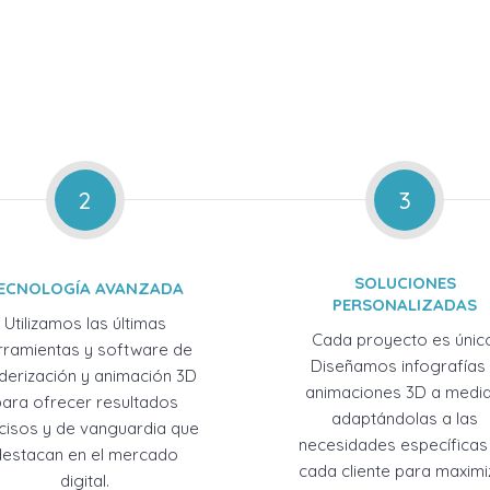
2
3
SOLUCIONES
ECNOLOGÍA AVANZADA
PERSONALIZADAS
Utilizamos las últimas
Cada proyecto es únic
rramientas y software de
Diseñamos infografías
derización y animación 3D
animaciones 3D a medid
para ofrecer resultados
adaptándolas a las
cisos y de vanguardia que
necesidades específicas
destacan en el mercado
cada cliente para maximi
digital.