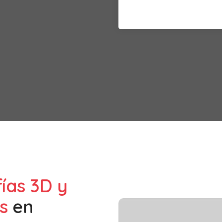
fías 3D y
s
en