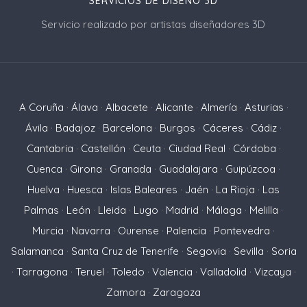
SERVICIOS DE DISEÑO 3D
Servicio realizado por artistas diseñadores 3D
A Coruña
·
Álava
·
Albacete
·
Alicante
·
Almería
·
Asturias
·
Ávila
·
Badajoz
·
Barcelona
·
Burgos
·
Cáceres
·
Cádiz
·
Cantabria
·
Castellón
·
Ceuta
·
Ciudad Real
·
Córdoba
·
Cuenca
·
Girona
·
Granada
·
Guadalajara
·
Guipúzcoa
·
Huelva
·
Huesca
·
Islas Baleares
·
Jaén
·
La Rioja
·
Las
Palmas
·
León
·
Lleida
·
Lugo
·
Madrid
·
Málaga
·
Melilla
·
Murcia
·
Navarra
·
Ourense
·
Palencia
·
Pontevedra
·
Salamanca
·
Santa Cruz de Tenerife
·
Segovia
·
Sevilla
·
Soria
·
Tarragona
·
Teruel
·
Toledo
·
Valencia
·
Valladolid
·
Vizcaya
·
Zamora
·
Zaragoza