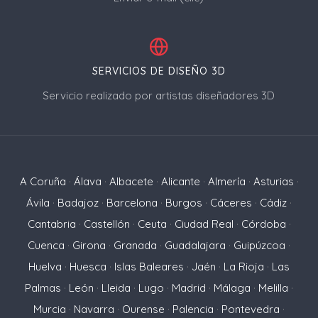
SERVICIOS DE DISEÑO 3D
Servicio realizado por artistas diseñadores 3D
A Coruña
·
Álava
·
Albacete
·
Alicante
·
Almería
·
Asturias
·
Ávila
·
Badajoz
·
Barcelona
·
Burgos
·
Cáceres
·
Cádiz
·
Cantabria
·
Castellón
·
Ceuta
·
Ciudad Real
·
Córdoba
·
Cuenca
·
Girona
·
Granada
·
Guadalajara
·
Guipúzcoa
·
Huelva
·
Huesca
·
Islas Baleares
·
Jaén
·
La Rioja
·
Las
Palmas
·
León
·
Lleida
·
Lugo
·
Madrid
·
Málaga
·
Melilla
·
Murcia
·
Navarra
·
Ourense
·
Palencia
·
Pontevedra
·