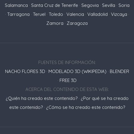
Salamanca
·
Santa Cruz de Tenerife
·
Segovia
·
Sevilla
·
Soria
·
Tarragona
·
Teruel
·
Toledo
·
Valencia
·
Valladolid
·
Vizcaya
·
Zamora
·
Zaragoza
FUENTES DE INFORMACIÓN:
NACHO FLORES 3D
·
MODELADO 3D (WIKIPEDIA)
·
BLENDER
·
FREE 3D
ACERCA DEL CONTENIDO DE ESTA WEB:
¿Quién ha creado este contenido?
·
¿Por qué se ha creado
este contenido?
·
¿Cómo se ha creado este contenido?