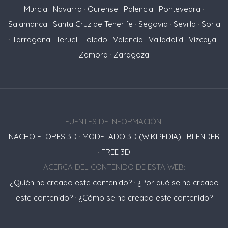
Murcia
·
Navarra
·
Ourense
·
Palencia
·
Pontevedra
·
Salamanca
·
Santa Cruz de Tenerife
·
Segovia
·
Sevilla
·
Soria
·
Tarragona
·
Teruel
·
Toledo
·
Valencia
·
Valladolid
·
Vizcaya
·
Zamora
·
Zaragoza
FUENTES DE INFORMACIÓN:
NACHO FLORES 3D
·
MODELADO 3D (WIKIPEDIA)
·
BLENDER
·
FREE 3D
ACERCA DEL CONTENIDO DE ESTA WEB:
¿Quién ha creado este contenido?
·
¿Por qué se ha creado
este contenido?
·
¿Cómo se ha creado este contenido?