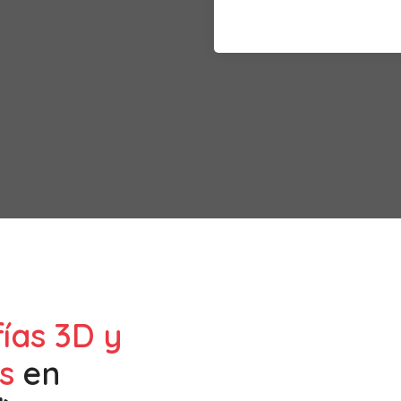
fías 3D y
s
en