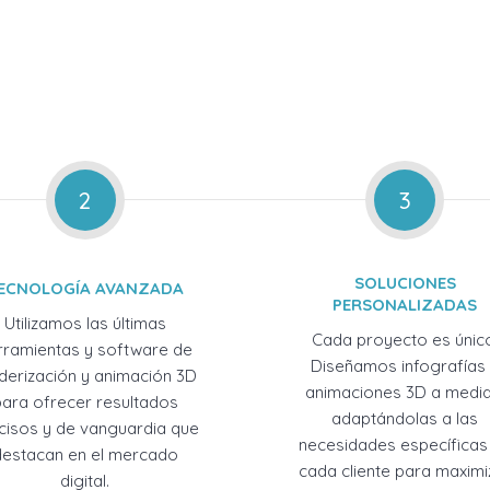
2
3
SOLUCIONES
ECNOLOGÍA AVANZADA
PERSONALIZADAS
Utilizamos las últimas
Cada proyecto es únic
rramientas y software de
Diseñamos infografías
derización y animación 3D
animaciones 3D a medid
para ofrecer resultados
adaptándolas a las
cisos y de vanguardia que
necesidades específicas
destacan en el mercado
cada cliente para maximi
digital.