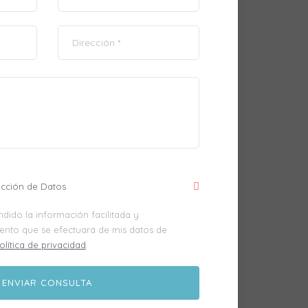
ección de Datos
dido la información facilitada y
iento que se efectuará de mis datos de
olítica de privacidad
.