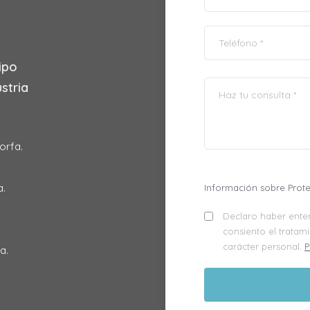
ipo
stria
orfa.
a.
Información sobre Prot
Declaro haber enten
consiento el tratam
carácter personal.
P
a.