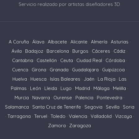
Servicio realizado por artistas diseñadores 3D
A Coruña
·
Álava
·
Albacete
·
Alicante
·
Almería
·
Asturias
·
Ávila
·
Badajoz
·
Barcelona
·
Burgos
·
Cáceres
·
Cádiz
·
Cantabria
·
Castellón
·
Ceuta
·
Ciudad Real
·
Córdoba
·
Cuenca
·
Girona
·
Granada
·
Guadalajara
·
Guipúzcoa
·
Huelva
·
Huesca
·
Islas Baleares
·
Jaén
·
La Rioja
·
Las
Palmas
·
León
·
Lleida
·
Lugo
·
Madrid
·
Málaga
·
Melilla
·
Murcia
·
Navarra
·
Ourense
·
Palencia
·
Pontevedra
·
Salamanca
·
Santa Cruz de Tenerife
·
Segovia
·
Sevilla
·
Soria
·
Tarragona
·
Teruel
·
Toledo
·
Valencia
·
Valladolid
·
Vizcaya
·
Zamora
·
Zaragoza