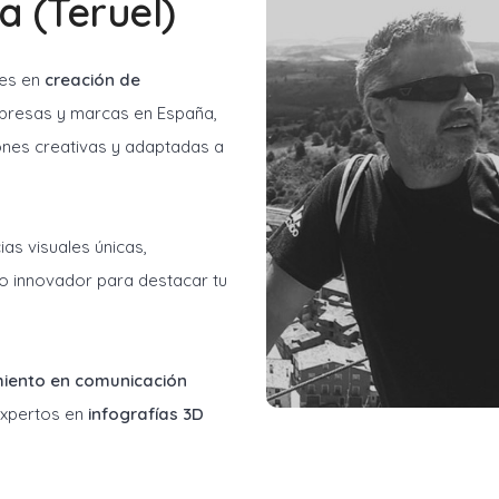
a (Teruel)
les en
creación de
resas y marcas en España,
ones creativas y adaptadas a
as visuales únicas,
o innovador para destacar tu
miento en comunicación
 expertos en
infografías 3D