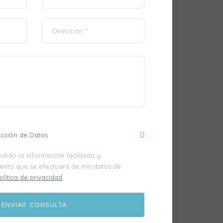
ección de Datos
dido la información facilitada y
iento que se efectuará de mis datos de
olítica de privacidad
.