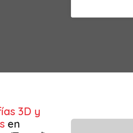
fías 3D y
s
en