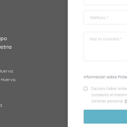
ipo
stria
Huerva.
Información sobre Prot
e Huerva.
Declaro haber enten
consiento el tratam
carácter personal.
P
a.