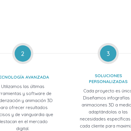
2
3
SOLUCIONES
ECNOLOGÍA AVANZADA
PERSONALIZADAS
Utilizamos las últimas
Cada proyecto es únic
rramientas y software de
Diseñamos infografías
derización y animación 3D
animaciones 3D a medid
para ofrecer resultados
adaptándolas a las
cisos y de vanguardia que
necesidades específicas
destacan en el mercado
cada cliente para maximi
digital.