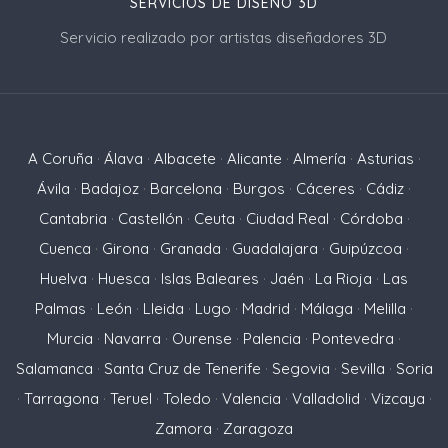
SERVICIOS DE DISEÑO 3D
Servicio realizado por artistas diseñadores 3D
A Coruña
·
Álava
·
Albacete
·
Alicante
·
Almería
·
Asturias
·
Ávila
·
Badajoz
·
Barcelona
·
Burgos
·
Cáceres
·
Cádiz
·
Cantabria
·
Castellón
·
Ceuta
·
Ciudad Real
·
Córdoba
·
Cuenca
·
Girona
·
Granada
·
Guadalajara
·
Guipúzcoa
·
Huelva
·
Huesca
·
Islas Baleares
·
Jaén
·
La Rioja
·
Las
Palmas
·
León
·
Lleida
·
Lugo
·
Madrid
·
Málaga
·
Melilla
·
Murcia
·
Navarra
·
Ourense
·
Palencia
·
Pontevedra
·
Salamanca
·
Santa Cruz de Tenerife
·
Segovia
·
Sevilla
·
Soria
·
Tarragona
·
Teruel
·
Toledo
·
Valencia
·
Valladolid
·
Vizcaya
·
Zamora
·
Zaragoza