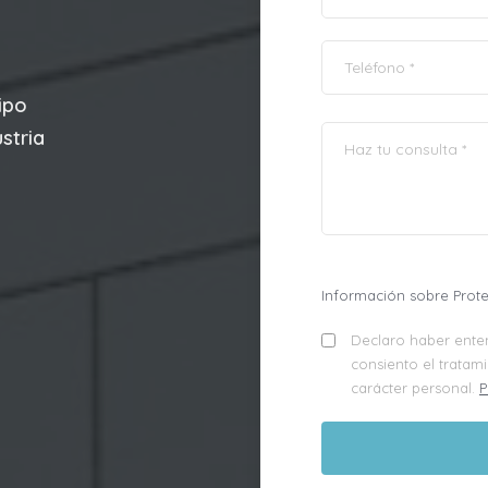
ipo
stria
Información sobre Prot
Declaro haber enten
consiento el tratam
carácter personal.
P