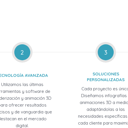
2
3
SOLUCIONES
ECNOLOGÍA AVANZADA
PERSONALIZADAS
Utilizamos las últimas
Cada proyecto es únic
rramientas y software de
Diseñamos infografías
derización y animación 3D
animaciones 3D a medid
para ofrecer resultados
adaptándolas a las
cisos y de vanguardia que
necesidades específicas
destacan en el mercado
cada cliente para maximi
digital.