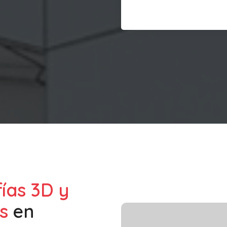
fías 3D y
s
en