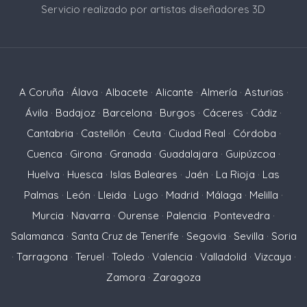
Servicio realizado por artistas diseñadores 3D
A Coruña
·
Álava
·
Albacete
·
Alicante
·
Almería
·
Asturias
·
Ávila
·
Badajoz
·
Barcelona
·
Burgos
·
Cáceres
·
Cádiz
·
Cantabria
·
Castellón
·
Ceuta
·
Ciudad Real
·
Córdoba
·
Cuenca
·
Girona
·
Granada
·
Guadalajara
·
Guipúzcoa
·
Huelva
·
Huesca
·
Islas Baleares
·
Jaén
·
La Rioja
·
Las
Palmas
·
León
·
Lleida
·
Lugo
·
Madrid
·
Málaga
·
Melilla
·
Murcia
·
Navarra
·
Ourense
·
Palencia
·
Pontevedra
·
Salamanca
·
Santa Cruz de Tenerife
·
Segovia
·
Sevilla
·
Soria
·
Tarragona
·
Teruel
·
Toledo
·
Valencia
·
Valladolid
·
Vizcaya
·
Zamora
·
Zaragoza