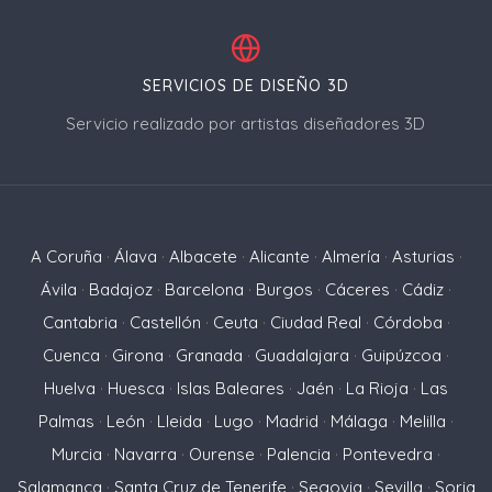
SERVICIOS DE DISEÑO 3D
Servicio realizado por artistas diseñadores 3D
A Coruña
·
Álava
·
Albacete
·
Alicante
·
Almería
·
Asturias
·
Ávila
·
Badajoz
·
Barcelona
·
Burgos
·
Cáceres
·
Cádiz
·
Cantabria
·
Castellón
·
Ceuta
·
Ciudad Real
·
Córdoba
·
Cuenca
·
Girona
·
Granada
·
Guadalajara
·
Guipúzcoa
·
Huelva
·
Huesca
·
Islas Baleares
·
Jaén
·
La Rioja
·
Las
Palmas
·
León
·
Lleida
·
Lugo
·
Madrid
·
Málaga
·
Melilla
·
Murcia
·
Navarra
·
Ourense
·
Palencia
·
Pontevedra
·
Salamanca
·
Santa Cruz de Tenerife
·
Segovia
·
Sevilla
·
Soria