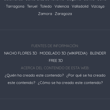
·
Tarragona
·
Teruel
·
Toledo
·
Valencia
·
Valladolid
·
Vizcaya
·
Zamora
·
Zaragoza
FUENTES DE INFORMACIÓN:
NACHO FLORES 3D
·
MODELADO 3D (WIKIPEDIA)
·
BLENDER
·
FREE 3D
ACERCA DEL CONTENIDO DE ESTA WEB:
¿Quién ha creado este contenido?
·
¿Por qué se ha creado
este contenido?
·
¿Cómo se ha creado este contenido?