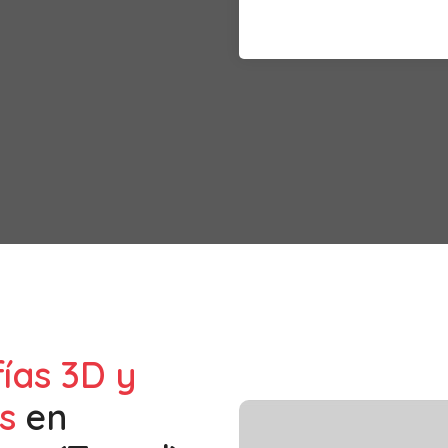
fías 3D y
s
en