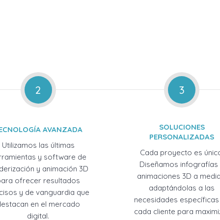
2
3
SOLUCIONES
ECNOLOGÍA AVANZADA
PERSONALIZADAS
Utilizamos las últimas
Cada proyecto es únic
rramientas y software de
Diseñamos infografías
derización y animación 3D
animaciones 3D a medid
para ofrecer resultados
adaptándolas a las
cisos y de vanguardia que
necesidades específicas
destacan en el mercado
cada cliente para maximi
digital.