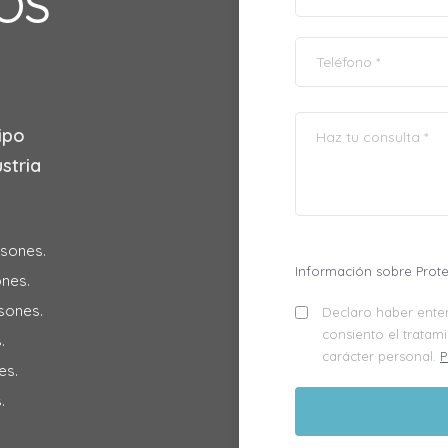
OS
ipo
stria
isones.
Información sobre Prot
ones.
isones.
Declaro haber enten
consiento el tratam
.
carácter personal.
P
es.
.