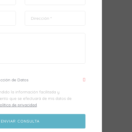
ección de Datos
dido la información facilitada y
iento que se efectuará de mis datos de
olítica de privacidad
.