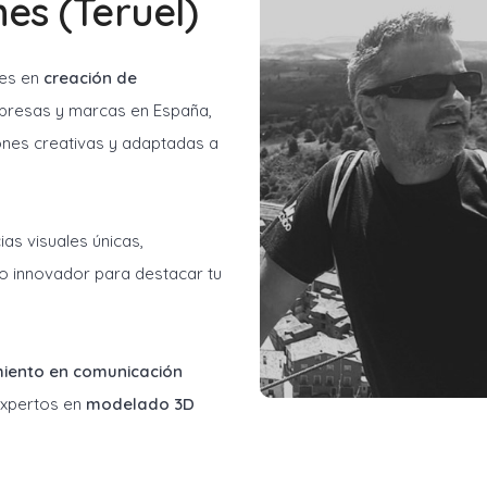
nes (Teruel)
les en
creación de
resas y marcas en España,
ones creativas y adaptadas a
as visuales únicas,
o innovador para destacar tu
miento en comunicación
 expertos en
modelado 3D