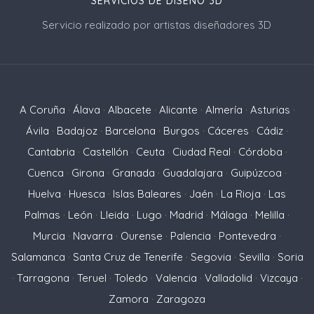
SERVICIOS DE DISEÑO 3D
Servicio realizado por artistas diseñadores 3D
A Coruña
·
Álava
·
Albacete
·
Alicante
·
Almería
·
Asturias
·
Ávila
·
Badajoz
·
Barcelona
·
Burgos
·
Cáceres
·
Cádiz
·
Cantabria
·
Castellón
·
Ceuta
·
Ciudad Real
·
Córdoba
·
Cuenca
·
Girona
·
Granada
·
Guadalajara
·
Guipúzcoa
·
Huelva
·
Huesca
·
Islas Baleares
·
Jaén
·
La Rioja
·
Las
Palmas
·
León
·
Lleida
·
Lugo
·
Madrid
·
Málaga
·
Melilla
·
Murcia
·
Navarra
·
Ourense
·
Palencia
·
Pontevedra
·
Salamanca
·
Santa Cruz de Tenerife
·
Segovia
·
Sevilla
·
Soria
·
Tarragona
·
Teruel
·
Toledo
·
Valencia
·
Valladolid
·
Vizcaya
·
Zamora
·
Zaragoza