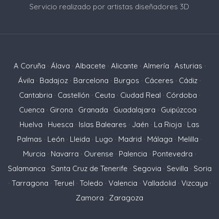
Servicio realizado por artistas diseñadores 3D
A Coruña
·
Álava
·
Albacete
·
Alicante
·
Almería
·
Asturias
·
Ávila
·
Badajoz
·
Barcelona
·
Burgos
·
Cáceres
·
Cádiz
·
Cantabria
·
Castellón
·
Ceuta
·
Ciudad Real
·
Córdoba
·
Cuenca
·
Girona
·
Granada
·
Guadalajara
·
Guipúzcoa
·
Huelva
·
Huesca
·
Islas Baleares
·
Jaén
·
La Rioja
·
Las
Palmas
·
León
·
Lleida
·
Lugo
·
Madrid
·
Málaga
·
Melilla
·
Murcia
·
Navarra
·
Ourense
·
Palencia
·
Pontevedra
·
Salamanca
·
Santa Cruz de Tenerife
·
Segovia
·
Sevilla
·
Soria
·
Tarragona
·
Teruel
·
Toledo
·
Valencia
·
Valladolid
·
Vizcaya
·
Zamora
·
Zaragoza