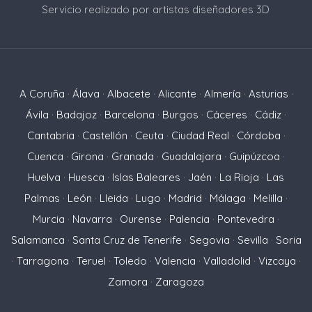
Servicio realizado por artistas diseñadores 3D
A Coruña
·
Álava
·
Albacete
·
Alicante
·
Almería
·
Asturias
·
Ávila
·
Badajoz
·
Barcelona
·
Burgos
·
Cáceres
·
Cádiz
·
Cantabria
·
Castellón
·
Ceuta
·
Ciudad Real
·
Córdoba
·
Cuenca
·
Girona
·
Granada
·
Guadalajara
·
Guipúzcoa
·
Huelva
·
Huesca
·
Islas Baleares
·
Jaén
·
La Rioja
·
Las
Palmas
·
León
·
Lleida
·
Lugo
·
Madrid
·
Málaga
·
Melilla
·
Murcia
·
Navarra
·
Ourense
·
Palencia
·
Pontevedra
·
Salamanca
·
Santa Cruz de Tenerife
·
Segovia
·
Sevilla
·
Soria
·
Tarragona
·
Teruel
·
Toledo
·
Valencia
·
Valladolid
·
Vizcaya
·
Zamora
·
Zaragoza