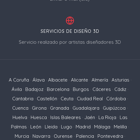
SERVICIOS DE DISEÑO 3D
Servicio realizado por artistas diseñadores 3D
A Coruña
·
Álava
·
Albacete
·
Alicante
·
Almería
·
Asturias
·
Ávila
·
Badajoz
·
Barcelona
·
Burgos
·
Cáceres
·
Cádiz
·
Cantabria
·
Castellón
·
Ceuta
·
Ciudad Real
·
Córdoba
·
Cuenca
·
Girona
·
Granada
·
Guadalajara
·
Guipúzcoa
·
Huelva
·
Huesca
·
Islas Baleares
·
Jaén
·
La Rioja
·
Las
Palmas
·
León
·
Lleida
·
Lugo
·
Madrid
·
Málaga
·
Melilla
·
Murcia
·
Navarra
·
Ourense
·
Palencia
·
Pontevedra
·