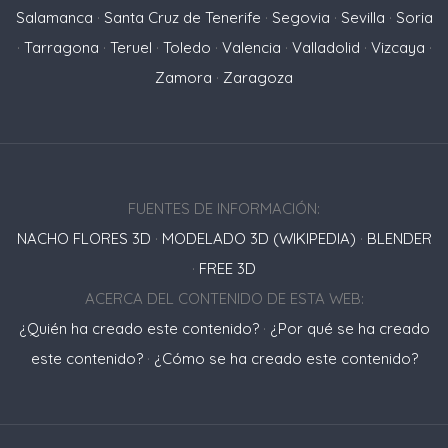
Salamanca
·
Santa Cruz de Tenerife
·
Segovia
·
Sevilla
·
Soria
·
Tarragona
·
Teruel
·
Toledo
·
Valencia
·
Valladolid
·
Vizcaya
·
Zamora
·
Zaragoza
FUENTES DE INFORMACIÓN:
NACHO FLORES 3D
·
MODELADO 3D (WIKIPEDIA)
·
BLENDER
·
FREE 3D
ACERCA DEL CONTENIDO DE ESTA WEB:
¿Quién ha creado este contenido?
·
¿Por qué se ha creado
este contenido?
·
¿Cómo se ha creado este contenido?