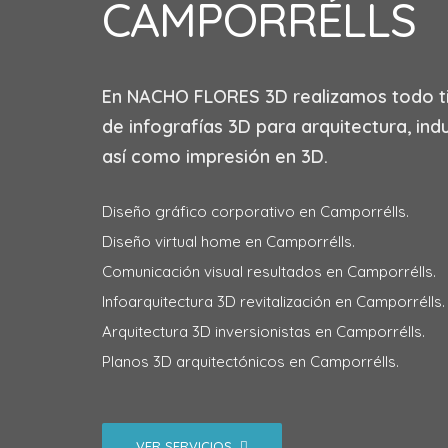
CAMPORRÉLLS
En
NACHO FLORES 3D
realizamos todo t
de infografías 3D para arquitectura, indu
así como impresión en 3D.
Diseño gráfico corporativo en Camporrélls.
Diseño virtual home en Camporrélls.
Comunicación visual resultados en Camporrélls.
Infoarquitectura 3D revitalización en Camporrélls.
Arquitectura 3D inversionistas en Camporrélls.
Planos 3D arquitectónicos en Camporrélls.
VER SERVICIOS