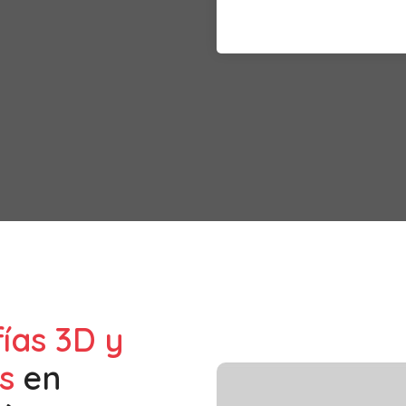
fías 3D y
s
en