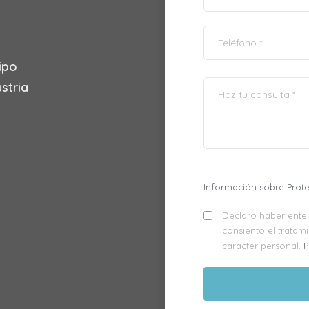
ipo
stria
Información sobre Prot
Declaro haber enten
consiento el tratam
carácter personal.
P