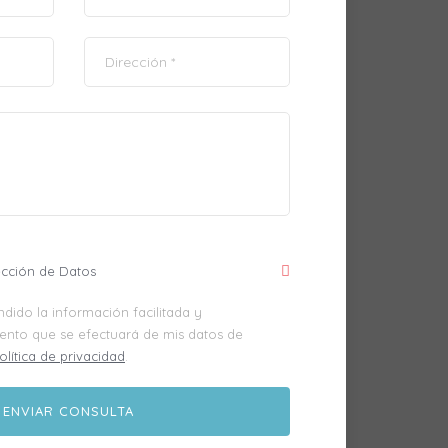
ección de Datos
dido la información facilitada y
iento que se efectuará de mis datos de
olítica de privacidad
.