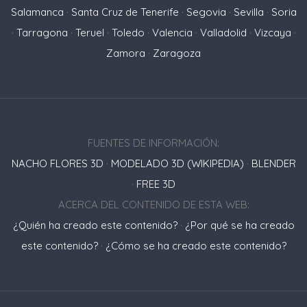
Salamanca
·
Santa Cruz de Tenerife
·
Segovia
·
Sevilla
·
Soria
·
Tarragona
·
Teruel
·
Toledo
·
Valencia
·
Valladolid
·
Vizcaya
·
Zamora
·
Zaragoza
FUENTES DE INFORMACIÓN:
NACHO FLORES 3D
·
MODELADO 3D (WIKIPEDIA)
·
BLENDER
·
FREE 3D
ACERCA DEL CONTENIDO DE ESTA WEB:
¿Quién ha creado este contenido?
·
¿Por qué se ha creado
este contenido?
·
¿Cómo se ha creado este contenido?