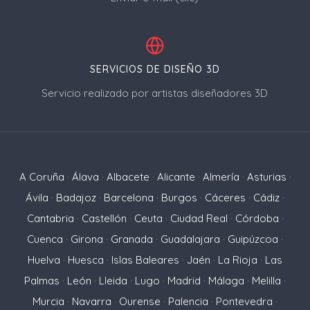
SERVICIOS DE DISEÑO 3D
Servicio realizado por artistas diseñadores 3D
A Coruña
·
Álava
·
Albacete
·
Alicante
·
Almería
·
Asturias
·
Ávila
·
Badajoz
·
Barcelona
·
Burgos
·
Cáceres
·
Cádiz
·
Cantabria
·
Castellón
·
Ceuta
·
Ciudad Real
·
Córdoba
·
Cuenca
·
Girona
·
Granada
·
Guadalajara
·
Guipúzcoa
·
Huelva
·
Huesca
·
Islas Baleares
·
Jaén
·
La Rioja
·
Las
Palmas
·
León
·
Lleida
·
Lugo
·
Madrid
·
Málaga
·
Melilla
·
Murcia
·
Navarra
·
Ourense
·
Palencia
·
Pontevedra
·