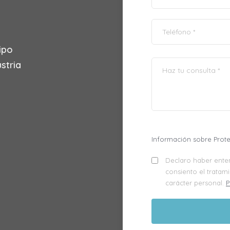
ipo
stria
Información sobre Prot
Declaro haber enten
consiento el tratam
carácter personal.
P