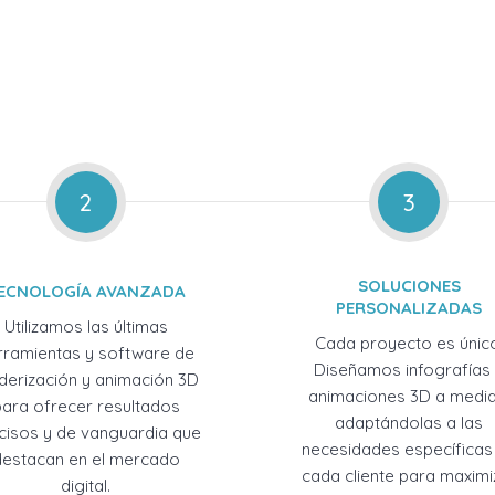
2
3
SOLUCIONES
ECNOLOGÍA AVANZADA
PERSONALIZADAS
Utilizamos las últimas
Cada proyecto es únic
rramientas y software de
Diseñamos infografías
derización y animación 3D
animaciones 3D a medid
para ofrecer resultados
adaptándolas a las
cisos y de vanguardia que
necesidades específicas
destacan en el mercado
cada cliente para maximi
digital.