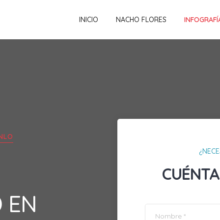
INICIO
NACHO FLORES
INFOGRAFÍ
NLO
¿NECE
CUÉNTA
D EN