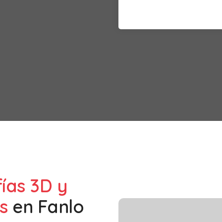
fías 3D y
s
en
Fanlo