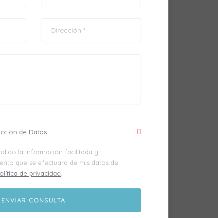
ección de Datos
dido la información facilitada y
iento que se efectuará de mis datos de
olítica de privacidad
.