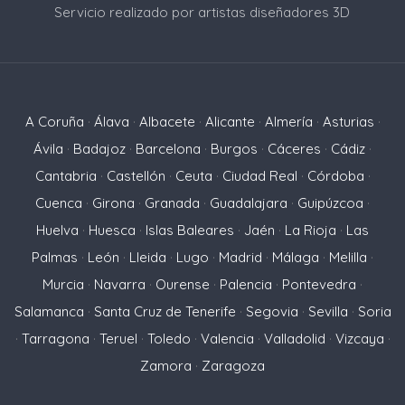
Servicio realizado por artistas diseñadores 3D
A Coruña
·
Álava
·
Albacete
·
Alicante
·
Almería
·
Asturias
·
Ávila
·
Badajoz
·
Barcelona
·
Burgos
·
Cáceres
·
Cádiz
·
Cantabria
·
Castellón
·
Ceuta
·
Ciudad Real
·
Córdoba
·
Cuenca
·
Girona
·
Granada
·
Guadalajara
·
Guipúzcoa
·
Huelva
·
Huesca
·
Islas Baleares
·
Jaén
·
La Rioja
·
Las
Palmas
·
León
·
Lleida
·
Lugo
·
Madrid
·
Málaga
·
Melilla
·
Murcia
·
Navarra
·
Ourense
·
Palencia
·
Pontevedra
·
Salamanca
·
Santa Cruz de Tenerife
·
Segovia
·
Sevilla
·
Soria
·
Tarragona
·
Teruel
·
Toledo
·
Valencia
·
Valladolid
·
Vizcaya
·
Zamora
·
Zaragoza