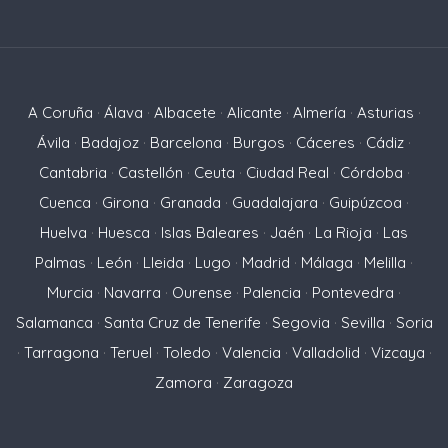
A Coruña
·
Álava
·
Albacete
·
Alicante
·
Almería
·
Asturias
·
Ávila
·
Badajoz
·
Barcelona
·
Burgos
·
Cáceres
·
Cádiz
·
Cantabria
·
Castellón
·
Ceuta
·
Ciudad Real
·
Córdoba
·
Cuenca
·
Girona
·
Granada
·
Guadalajara
·
Guipúzcoa
·
Huelva
·
Huesca
·
Islas Baleares
·
Jaén
·
La Rioja
·
Las
Palmas
·
León
·
Lleida
·
Lugo
·
Madrid
·
Málaga
·
Melilla
·
Murcia
·
Navarra
·
Ourense
·
Palencia
·
Pontevedra
·
Salamanca
·
Santa Cruz de Tenerife
·
Segovia
·
Sevilla
·
Soria
·
Tarragona
·
Teruel
·
Toledo
·
Valencia
·
Valladolid
·
Vizcaya
·
Zamora
·
Zaragoza