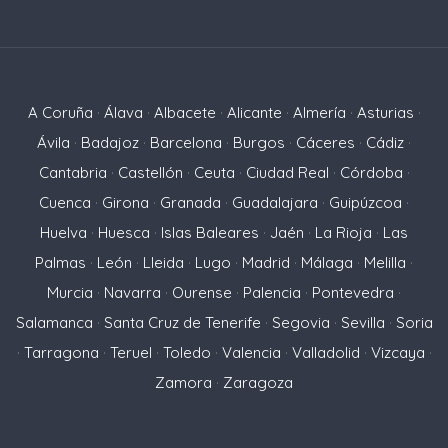
A Coruña
·
Álava
·
Albacete
·
Alicante
·
Almería
·
Asturias
·
Ávila
·
Badajoz
·
Barcelona
·
Burgos
·
Cáceres
·
Cádiz
·
Cantabria
·
Castellón
·
Ceuta
·
Ciudad Real
·
Córdoba
·
Cuenca
·
Girona
·
Granada
·
Guadalajara
·
Guipúzcoa
·
Huelva
·
Huesca
·
Islas Baleares
·
Jaén
·
La Rioja
·
Las
Palmas
·
León
·
Lleida
·
Lugo
·
Madrid
·
Málaga
·
Melilla
·
Murcia
·
Navarra
·
Ourense
·
Palencia
·
Pontevedra
·
Salamanca
·
Santa Cruz de Tenerife
·
Segovia
·
Sevilla
·
Soria
·
Tarragona
·
Teruel
·
Toledo
·
Valencia
·
Valladolid
·
Vizcaya
·
Zamora
·
Zaragoza