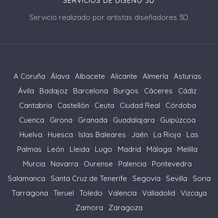
SERVICIOS DE DISEÑO 3D
Servicio realizado por artistas diseñadores 3D
A Coruña
·
Álava
·
Albacete
·
Alicante
·
Almería
·
Asturias
·
Ávila
·
Badajoz
·
Barcelona
·
Burgos
·
Cáceres
·
Cádiz
·
Cantabria
·
Castellón
·
Ceuta
·
Ciudad Real
·
Córdoba
·
Cuenca
·
Girona
·
Granada
·
Guadalajara
·
Guipúzcoa
·
Huelva
·
Huesca
·
Islas Baleares
·
Jaén
·
La Rioja
·
Las
Palmas
·
León
·
Lleida
·
Lugo
·
Madrid
·
Málaga
·
Melilla
·
Murcia
·
Navarra
·
Ourense
·
Palencia
·
Pontevedra
·
Salamanca
·
Santa Cruz de Tenerife
·
Segovia
·
Sevilla
·
Soria
·
Tarragona
·
Teruel
·
Toledo
·
Valencia
·
Valladolid
·
Vizcaya
·
Zamora
·
Zaragoza