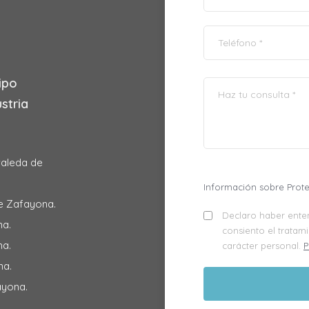
ipo
stria
raleda de
Información sobre Prot
e Zafayona.
Declaro haber enten
na.
consiento el tratam
na.
carácter personal.
P
na.
ayona.