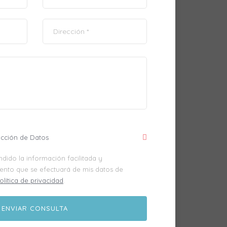
ección de Datos
dido la información facilitada y
iento que se efectuará de mis datos de
olítica de privacidad
.