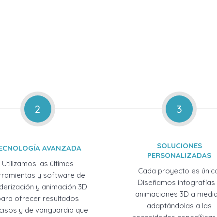
2
3
SOLUCIONES
ECNOLOGÍA AVANZADA
PERSONALIZADAS
Utilizamos las últimas
Cada proyecto es únic
rramientas y software de
Diseñamos infografías
derización y animación 3D
animaciones 3D a medid
para ofrecer resultados
adaptándolas a las
cisos y de vanguardia que