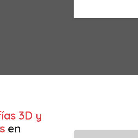
fías 3D y
s
en