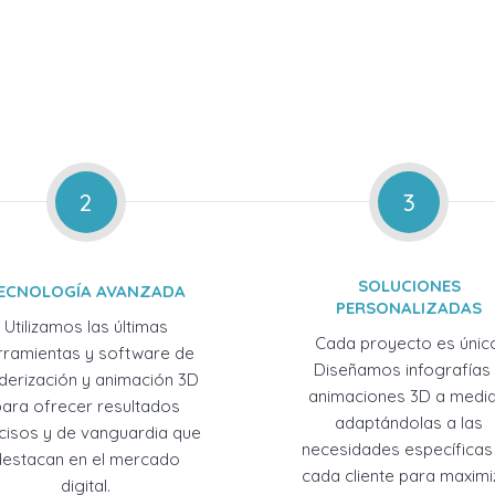
2
3
SOLUCIONES
ECNOLOGÍA AVANZADA
PERSONALIZADAS
Utilizamos las últimas
Cada proyecto es únic
rramientas y software de
Diseñamos infografías
derización y animación 3D
animaciones 3D a medid
para ofrecer resultados
adaptándolas a las
cisos y de vanguardia que
necesidades específicas
destacan en el mercado
cada cliente para maximi
digital.