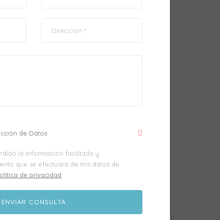
ección de Datos
dido la información facilitada y
iento que se efectuará de mis datos de
olítica de privacidad
.