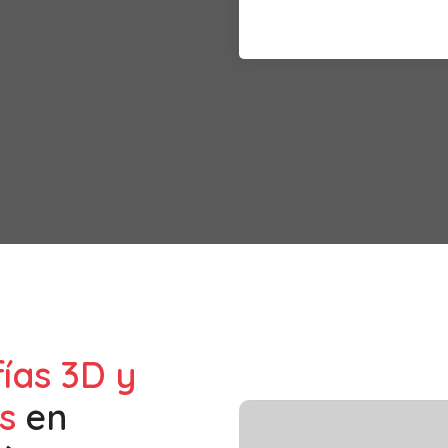
fías 3D y
s
en