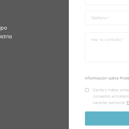
ipo
stria
Información sobre Prot
Declaro haber enten
consiento el tratam
carácter personal.
P