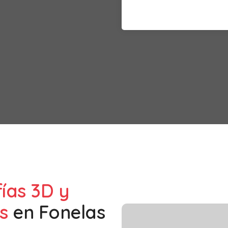
fías 3D y
s
en
Fonelas