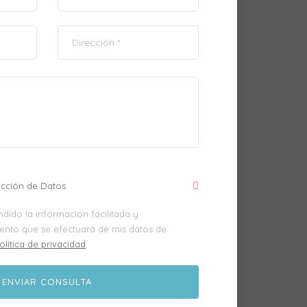
ección de Datos
dido la información facilitada y
iento que se efectuará de mis datos de
olítica de privacidad
.