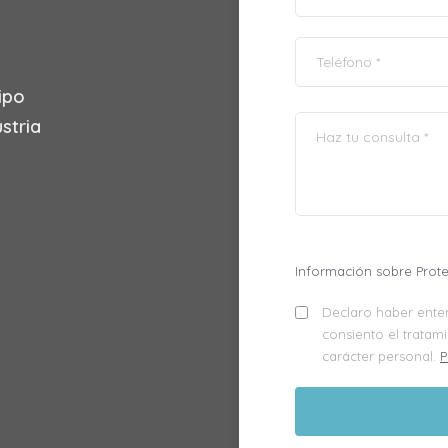
ipo
stria
.
Información sobre Prot
Declaro haber enten
consiento el tratam
carácter personal.
P