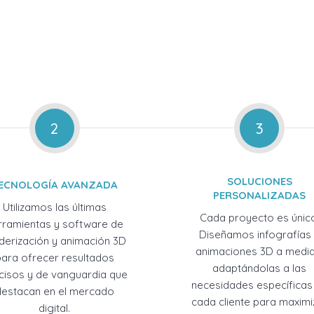
2
3
SOLUCIONES
ECNOLOGÍA AVANZADA
PERSONALIZADAS
Utilizamos las últimas
Cada proyecto es únic
rramientas y software de
Diseñamos infografías
derización y animación 3D
animaciones 3D a medid
para ofrecer resultados
adaptándolas a las
cisos y de vanguardia que
necesidades específicas
destacan en el mercado
cada cliente para maximi
digital.