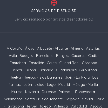
SERVICIOS DE DISEÑO 3D
Servicio realizado por artistas diseñadores 3D
A Coruña
·
Álava
·
Albacete
·
Alicante
·
Almería
·
Asturias
·
Ávila
·
Badajoz
·
Barcelona
·
Burgos
·
Cáceres
·
Cádiz
·
Cantabria
·
Castellón
·
Ceuta
·
Ciudad Real
·
Córdoba
·
Cuenca
·
Girona
·
Granada
·
Guadalajara
·
Guipúzcoa
·
Huelva
·
Huesca
·
Islas Baleares
·
Jaén
·
La Rioja
·
Las
Palmas
·
León
·
Lleida
·
Lugo
·
Madrid
·
Málaga
·
Melilla
·
Murcia
·
Navarra
·
Ourense
·
Palencia
·
Pontevedra
·
Salamanca
·
Santa Cruz de Tenerife
·
Segovia
·
Sevilla
·
Soria
·
Tarragona
·
Teruel
·
Toledo
·
Valencia
·
Valladolid
·
Vizcaya
·