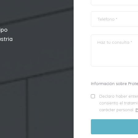
ipo
stria
Información sobre Prot
Declaro haber enten
consiento el tratam
carácter personal.
P