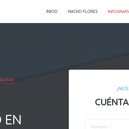
INICIO
NACHO FLORES
INFOGRAFÍ
ÉNTAR
¿NECE
CUÉNTA
D EN