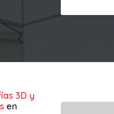
fías 3D y
s
en