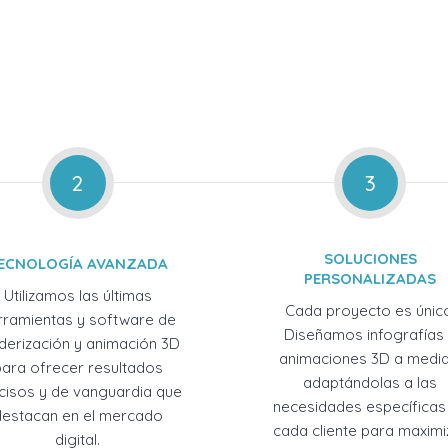
2
3
SOLUCIONES
ECNOLOGÍA AVANZADA
PERSONALIZADAS
Utilizamos las últimas
Cada proyecto es únic
rramientas y software de
Diseñamos infografías
derización y animación 3D
animaciones 3D a medid
para ofrecer resultados
adaptándolas a las
cisos y de vanguardia que
necesidades específicas
destacan en el mercado
cada cliente para maximi
digital.