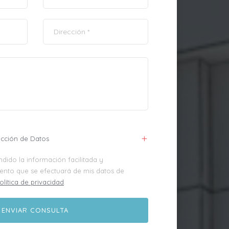
ección de Datos
dido la información facilitada y
iento que se efectuará de mis datos de
olítica de privacidad
.