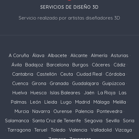
SERVICIOS DE DISEÑO 3D
Servicio realizado por artistas diseñadores 3D
A Coruña
·
Álava
·
Albacete
·
Alicante
·
Almería
·
Asturias
·
Ávila
·
Badajoz
·
Barcelona
·
Burgos
·
Cáceres
·
Cádiz
·
Cantabria
·
Castellón
·
Ceuta
·
Ciudad Real
·
Córdoba
·
Cuenca
·
Girona
·
Granada
·
Guadalajara
·
Guipúzcoa
·
Huelva
·
Huesca
·
Islas Baleares
·
Jaén
·
La Rioja
·
Las
Palmas
·
León
·
Lleida
·
Lugo
·
Madrid
·
Málaga
·
Melilla
·
Murcia
·
Navarra
·
Ourense
·
Palencia
·
Pontevedra
·
Salamanca
·
Santa Cruz de Tenerife
·
Segovia
·
Sevilla
·
Soria
·
Tarragona
·
Teruel
·
Toledo
·
Valencia
·
Valladolid
·
Vizcaya
·