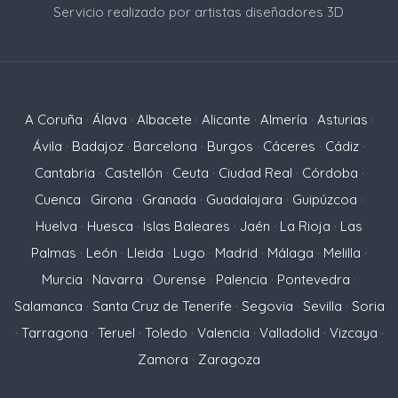
Servicio realizado por artistas diseñadores 3D
A Coruña
·
Álava
·
Albacete
·
Alicante
·
Almería
·
Asturias
·
Ávila
·
Badajoz
·
Barcelona
·
Burgos
·
Cáceres
·
Cádiz
·
Cantabria
·
Castellón
·
Ceuta
·
Ciudad Real
·
Córdoba
·
Cuenca
·
Girona
·
Granada
·
Guadalajara
·
Guipúzcoa
·
Huelva
·
Huesca
·
Islas Baleares
·
Jaén
·
La Rioja
·
Las
Palmas
·
León
·
Lleida
·
Lugo
·
Madrid
·
Málaga
·
Melilla
·
Murcia
·
Navarra
·
Ourense
·
Palencia
·
Pontevedra
·
Salamanca
·
Santa Cruz de Tenerife
·
Segovia
·
Sevilla
·
Soria
·
Tarragona
·
Teruel
·
Toledo
·
Valencia
·
Valladolid
·
Vizcaya
·
Zamora
·
Zaragoza