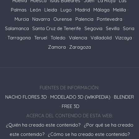
Huelva
·
Huesca
·
Islas Baleares
·
Jaén
·
La Rioja
·
Las
Palmas
·
León
·
Lleida
·
Lugo
·
Madrid
·
Málaga
·
Melilla
·
Murcia
·
Navarra
·
Ourense
·
Palencia
·
Pontevedra
·
Salamanca
·
Santa Cruz de Tenerife
·
Segovia
·
Sevilla
·
Soria
·
Tarragona
·
Teruel
·
Toledo
·
Valencia
·
Valladolid
·
Vizcaya
·
Zamora
·
Zaragoza
FUENTES DE INFORMACIÓN:
NACHO FLORES 3D
·
MODELADO 3D (WIKIPEDIA)
·
BLENDER
·
FREE 3D
ACERCA DEL CONTENIDO DE ESTA WEB:
¿Quién ha creado este contenido?
·
¿Por qué se ha creado
este contenido?
·
¿Cómo se ha creado este contenido?