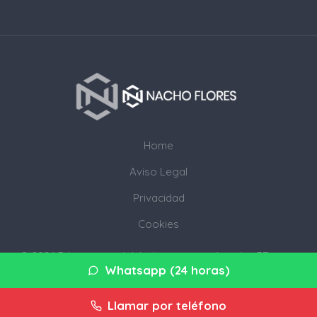
Home
Aviso Legal
Privacidad
Cookies
© 2026 3djump.com· Web de servicios digitales 3D en tu
Whatsapp (24 horas)
provincia ·
Mapa del sitio
Llamar por teléfono