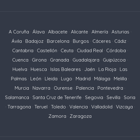
A Coruña
·
Álava
·
Albacete
·
Alicante
·
Almería
·
Asturias
·
Ávila
·
Badajoz
·
Barcelona
·
Burgos
·
Cáceres
·
Cádiz
·
Cantabria
·
Castellón
·
Ceuta
·
Ciudad Real
·
Córdoba
·
Cuenca
·
Girona
·
Granada
·
Guadalajara
·
Guipúzcoa
·
Huelva
·
Huesca
·
Islas Baleares
·
Jaén
·
La Rioja
·
Las
Palmas
·
León
·
Lleida
·
Lugo
·
Madrid
·
Málaga
·
Melilla
·
Murcia
·
Navarra
·
Ourense
·
Palencia
·
Pontevedra
·
Salamanca
·
Santa Cruz de Tenerife
·
Segovia
·
Sevilla
·
Soria
·
Tarragona
·
Teruel
·
Toledo
·
Valencia
·
Valladolid
·
Vizcaya
·
Zamora
·
Zaragoza