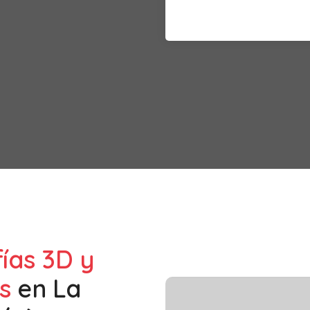
fías 3D y
s
en
La