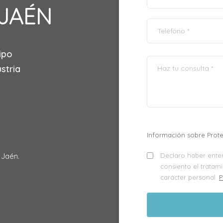
 JAÉN
ipo
stria
Información sobre Prot
 Jaén.
Declaro haber enten
consiento el tratam
carácter personal.
P