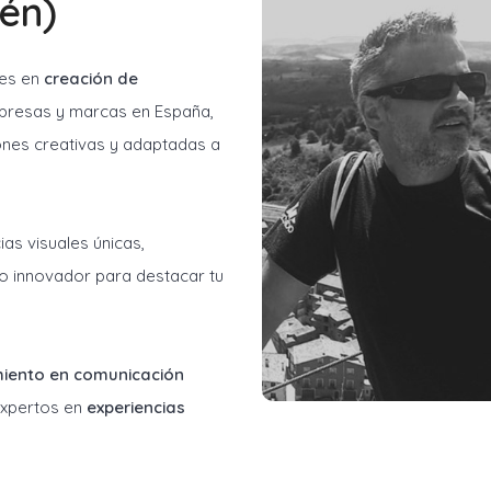
én)
les en
creación de
resas y marcas en España,
ones creativas y adaptadas a
as visuales únicas,
o innovador para destacar tu
miento en comunicación
 expertos en
experiencias