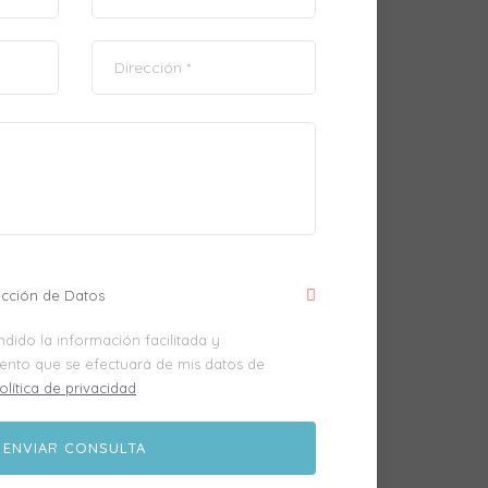
ección de Datos
dido la información facilitada y
iento que se efectuará de mis datos de
olítica de privacidad
.