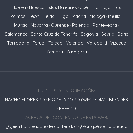
Huelva
·
Huesca
·
Islas Baleares
·
Jaén
·
La Rioja
·
Las
Palmas
·
León
·
Lleida
·
Lugo
·
Madrid
·
Málaga
·
Melilla
·
Murcia
·
Navarra
·
Ourense
·
Palencia
·
Pontevedra
·
Salamanca
·
Santa Cruz de Tenerife
·
Segovia
·
Sevilla
·
Soria
·
Tarragona
·
Teruel
·
Toledo
·
Valencia
·
Valladolid
·
Vizcaya
·
Zamora
·
Zaragoza
FUENTES DE INFORMACIÓN:
NACHO FLORES 3D
·
MODELADO 3D (WIKIPEDIA)
·
BLENDER
·
FREE 3D
ACERCA DEL CONTENIDO DE ESTA WEB:
¿Quién ha creado este contenido?
·
¿Por qué se ha creado