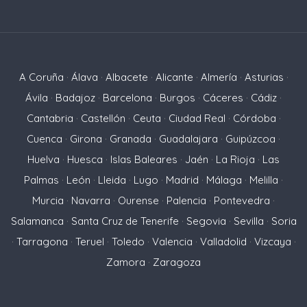
A Coruña
·
Álava
·
Albacete
·
Alicante
·
Almería
·
Asturias
·
Ávila
·
Badajoz
·
Barcelona
·
Burgos
·
Cáceres
·
Cádiz
·
Cantabria
·
Castellón
·
Ceuta
·
Ciudad Real
·
Córdoba
·
Cuenca
·
Girona
·
Granada
·
Guadalajara
·
Guipúzcoa
·
Huelva
·
Huesca
·
Islas Baleares
·
Jaén
·
La Rioja
·
Las
Palmas
·
León
·
Lleida
·
Lugo
·
Madrid
·
Málaga
·
Melilla
·
Murcia
·
Navarra
·
Ourense
·
Palencia
·
Pontevedra
·
Salamanca
·
Santa Cruz de Tenerife
·
Segovia
·
Sevilla
·
Soria
·
Tarragona
·
Teruel
·
Toledo
·
Valencia
·
Valladolid
·
Vizcaya
·
Zamora
·
Zaragoza