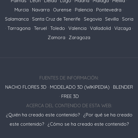
Palmas
·
León
·
Lleida
·
Lugo
·
Madrid
·
Málaga
·
Melilla
·
Murcia
·
Navarra
·
Ourense
·
Palencia
·
Pontevedra
·
Salamanca
·
Santa Cruz de Tenerife
·
Segovia
·
Sevilla
·
Soria
·
Tarragona
·
Teruel
·
Toledo
·
Valencia
·
Valladolid
·
Vizcaya
·
Zamora
·
Zaragoza
FUENTES DE INFORMACIÓN:
NACHO FLORES 3D
·
MODELADO 3D (WIKIPEDIA)
·
BLENDER
·
FREE 3D
ACERCA DEL CONTENIDO DE ESTA WEB:
¿Quién ha creado este contenido?
·
¿Por qué se ha creado
este contenido?
·
¿Cómo se ha creado este contenido?