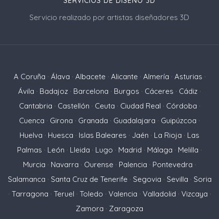
SERVICIOS DE DISEÑO 3D
Servicio realizado por artistas diseñadores 3D
A Coruña
·
Álava
·
Albacete
·
Alicante
·
Almería
·
Asturias
·
Ávila
·
Badajoz
·
Barcelona
·
Burgos
·
Cáceres
·
Cádiz
·
Cantabria
·
Castellón
·
Ceuta
·
Ciudad Real
·
Córdoba
·
Cuenca
·
Girona
·
Granada
·
Guadalajara
·
Guipúzcoa
·
Huelva
·
Huesca
·
Islas Baleares
·
Jaén
·
La Rioja
·
Las
Palmas
·
León
·
Lleida
·
Lugo
·
Madrid
·
Málaga
·
Melilla
·
Murcia
·
Navarra
·
Ourense
·
Palencia
·
Pontevedra
·
Salamanca
·
Santa Cruz de Tenerife
·
Segovia
·
Sevilla
·
Soria
·
Tarragona
·
Teruel
·
Toledo
·
Valencia
·
Valladolid
·
Vizcaya
·
Zamora
·
Zaragoza