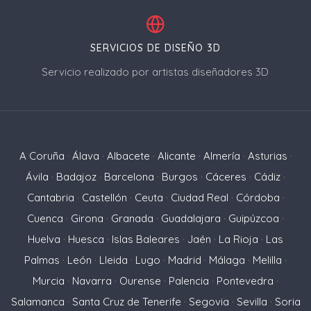
SERVICIOS DE DISEÑO 3D
Servicio realizado por artistas diseñadores 3D
A Coruña
·
Álava
·
Albacete
·
Alicante
·
Almería
·
Asturias
·
Ávila
·
Badajoz
·
Barcelona
·
Burgos
·
Cáceres
·
Cádiz
·
Cantabria
·
Castellón
·
Ceuta
·
Ciudad Real
·
Córdoba
·
Cuenca
·
Girona
·
Granada
·
Guadalajara
·
Guipúzcoa
·
Huelva
·
Huesca
·
Islas Baleares
·
Jaén
·
La Rioja
·
Las
Palmas
·
León
·
Lleida
·
Lugo
·
Madrid
·
Málaga
·
Melilla
·
Murcia
·
Navarra
·
Ourense
·
Palencia
·
Pontevedra
·
Salamanca
·
Santa Cruz de Tenerife
·
Segovia
·
Sevilla
·
Soria