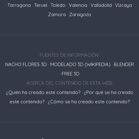
·
Tarragona
·
Teruel
·
Toledo
·
Valencia
·
Valladolid
·
Vizcaya
·
Zamora
·
Zaragoza
FUENTES DE INFORMACIÓN:
NACHO FLORES 3D
·
MODELADO 3D (WIKIPEDIA)
·
BLENDER
·
FREE 3D
ACERCA DEL CONTENIDO DE ESTA WEB:
¿Quién ha creado este contenido?
·
¿Por qué se ha creado
este contenido?
·
¿Cómo se ha creado este contenido?