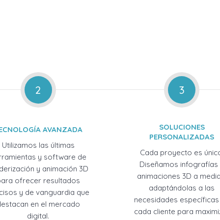
2
3
SOLUCIONES
ECNOLOGÍA AVANZADA
PERSONALIZADAS
Utilizamos las últimas
Cada proyecto es únic
rramientas y software de
Diseñamos infografías
derización y animación 3D
animaciones 3D a medid
para ofrecer resultados
adaptándolas a las
cisos y de vanguardia que
necesidades específicas
destacan en el mercado
cada cliente para maximi
digital.