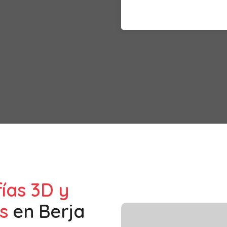
fías 3D y
s
en
Berja