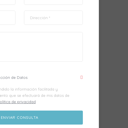
ección de Datos
dido la información facilitada y
iento que se efectuará de mis datos de
olítica de privacidad
.