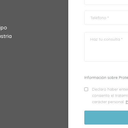
ipo
stria
Información sobre Prot
Declaro haber enten
consiento el tratam
carácter personal.
P