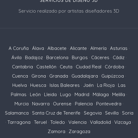
SERVICIOS DE DISEÑO 3D
Servicio realizado por artistas diseñadores 3D
A Coruña
·
Álava
·
Albacete
·
Alicante
·
Almería
·
Asturias
·
Ávila
·
Badajoz
·
Barcelona
·
Burgos
·
Cáceres
·
Cádiz
·
Cantabria
·
Castellón
·
Ceuta
·
Ciudad Real
·
Córdoba
·
Cuenca
·
Girona
·
Granada
·
Guadalajara
·
Guipúzcoa
·
Huelva
·
Huesca
·
Islas Baleares
·
Jaén
·
La Rioja
·
Las
Palmas
·
León
·
Lleida
·
Lugo
·
Madrid
·
Málaga
·
Melilla
·
Murcia
·
Navarra
·
Ourense
·
Palencia
·
Pontevedra
·
Salamanca
·
Santa Cruz de Tenerife
·
Segovia
·
Sevilla
·
Soria
·
Tarragona
·
Teruel
·
Toledo
·
Valencia
·
Valladolid
·
Vizcaya
·
Zamora
·
Zaragoza