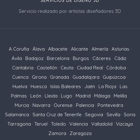
SERVICIOS DE DISEÑO 3D
Servicio realizado por artistas diseñadores 3D
A Coruña
·
Álava
·
Albacete
·
Alicante
·
Almería
·
Asturias
·
Ávila
·
Badajoz
·
Barcelona
·
Burgos
·
Cáceres
·
Cádiz
·
Cantabria
·
Castellón
·
Ceuta
·
Ciudad Real
·
Córdoba
·
Cuenca
·
Girona
·
Granada
·
Guadalajara
·
Guipúzcoa
·
Huelva
·
Huesca
·
Islas Baleares
·
Jaén
·
La Rioja
·
Las
Palmas
·
León
·
Lleida
·
Lugo
·
Madrid
·
Málaga
·
Melilla
·
Murcia
·
Navarra
·
Ourense
·
Palencia
·
Pontevedra
·
Salamanca
·
Santa Cruz de Tenerife
·
Segovia
·
Sevilla
·
Soria
·
Tarragona
·
Teruel
·
Toledo
·
Valencia
·
Valladolid
·
Vizcaya
·
Zamora
·
Zaragoza